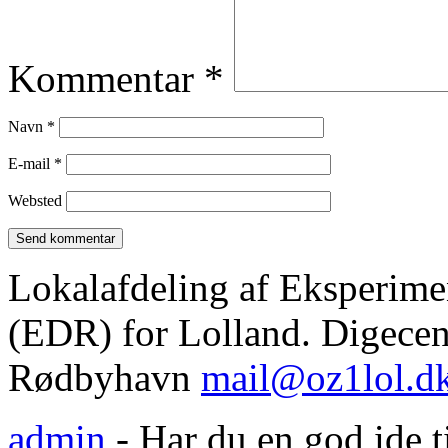
Kommentar
*
Navn
*
E-mail
*
Websted
Lokalafdeling af Eksperim
(EDR) for Lolland. Digecent
Rødbyhavn
mail@oz1lol.d
admin
- Har du en god ide til