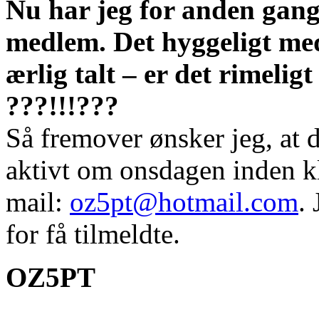
Nu har jeg for anden gang
medlem. Det hyggeligt me
ærlig talt – er det rimelig
???!!!???
Så fremover ønsker jeg, at 
aktivt om onsdagen inden k
mail:
oz5pt@hotmail.com
.
for få tilmeldte.
OZ5PT