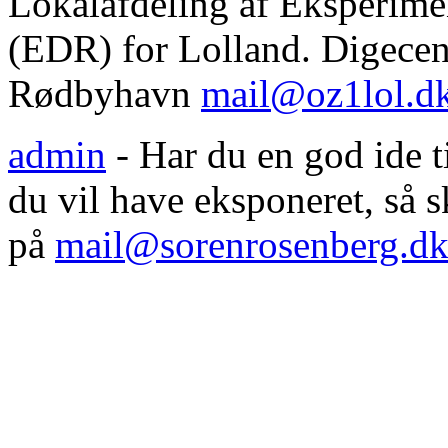
Lokalafdeling af Eksperim
(EDR) for Lolland. Digecent
Rødbyhavn
mail@oz1lol.d
admin
- Har du en god ide til
du vil have eksponeret, så
på
mail@sorenrosenberg.d