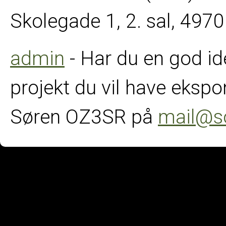
Skolegade 1, 2. sal, 49
admin
- Har du en god ide 
projekt du vil have ekspo
Søren OZ3SR på
mail@s