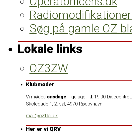
Operatorlicens.dk
Radiomodifikatione
Søg på gamle OZ bl
Lokale links
OZ3ZW
Klubmøder
Vi mødes
onsdage
i lige uger, kl. 19:00
Digecentret,
Skolegade 1, 2. sal, 4970 Rødbyhavn
mail@oz1lol.dk
Her er vi QRV