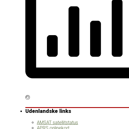
Udenlandske links
AMSAT satellitstatus
APRS onlinekort