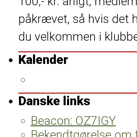
100,- kr. årligt, medlem
påkrævet, så hvis det 
du velkommen i klubbe
Kalender
Danske links
Beacon: OZ7IGY
Bekendtgørelse om 