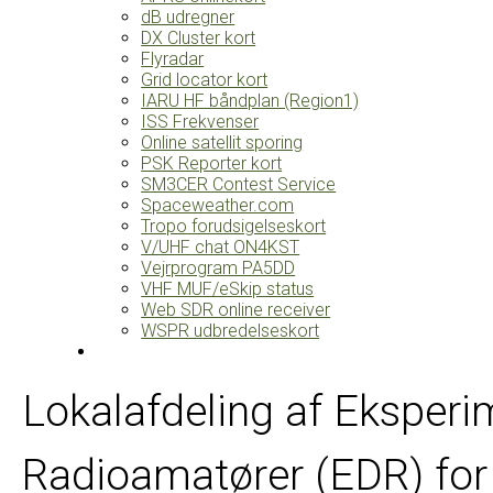
dB udregner
DX Cluster kort
Flyradar
Grid locator kort
IARU HF båndplan (Region1)
ISS Frekvenser
Online satellit sporing
PSK Reporter kort
SM3CER Contest Service
Spaceweather.com
Tropo forudsigelseskort
V/UHF chat ON4KST
Vejrprogram PA5DD
VHF MUF/eSkip status
Web SDR online receiver
WSPR udbredelseskort
Lokalafdeling af Eksper
Radioamatører (EDR) for 