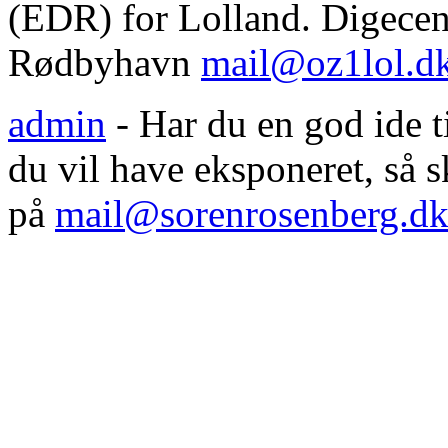
(EDR) for Lolland. Digecent
Rødbyhavn
mail@oz1lol.d
admin
- Har du en god ide til
du vil have eksponeret, så
på
mail@sorenrosenberg.d