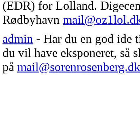
(EDR) for Lolland. Digecent
Rødbyhavn
mail@oz1lol.d
admin
- Har du en god ide til
du vil have eksponeret, så
på
mail@sorenrosenberg.d