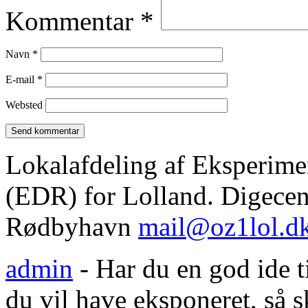
Kommentar
*
Navn
*
E-mail
*
Websted
Lokalafdeling af Eksperim
(EDR) for Lolland. Digecent
Rødbyhavn
mail@oz1lol.d
admin
- Har du en god ide til
du vil have eksponeret, så