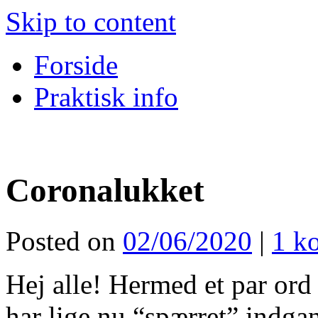
Skip to content
Forside
Praktisk info
Coronalukket
Posted on
02/06/2020
|
1 k
Hej alle! Hermed et par or
har lige nu “spærret” indga