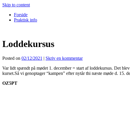
Skip to content
Forside
Praktisk info
Loddekursus
Posted on
02/12/2021
|
Skriv en kommentar
Var lidt spændt på mødet 1. december = start af loddekursus. Det blev 
kurset.Så vi genoptager “kampen” efter nytår thi næste møde d. 15. dec
OZ5PT