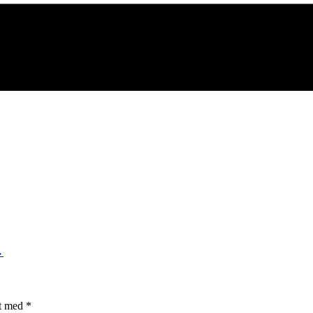
→
et med
*