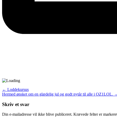
←
Loddekursus
Hermed ønsket om en glædelig jul og godt nytår til alle i OZ1LOL.
Skriv et svar
Din e-mailadresse vil ikke blive publiceret.
Krævede felter er marker