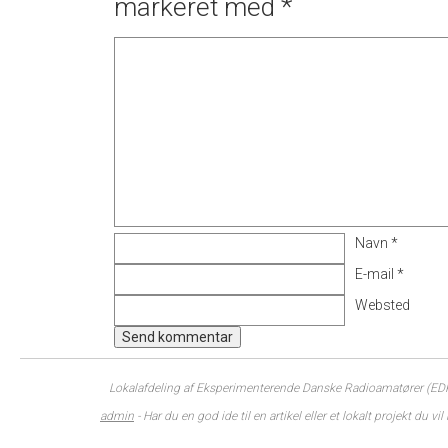
markeret med
*
Navn
*
E-mail
*
Websted
Lokalafdeling af Eksperimenterende Danske Radioamatører (EDR)
admin
- Har du en god ide til en artikel eller et lokalt projekt du