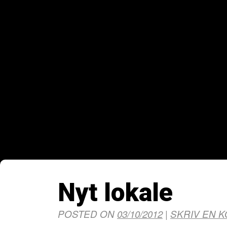
Nyt lokale
POSTED ON
03/10/2012
|
SKRIV EN 