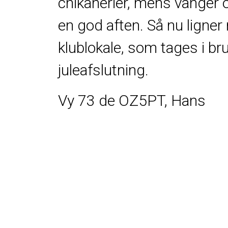
chikanerier, mens vanger o
en god aften. Så nu ligne
klublokale, som tages i br
juleafslutning.
Vy 73 de OZ5PT, Hans