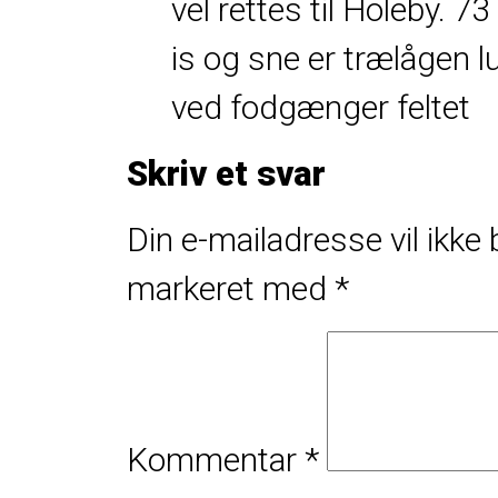
vel rettes til Holeby.
73 
is og sne er trælågen l
ved fodgænger feltet
Skriv et svar
Din e-mailadresse vil ikke b
markeret med
*
Kommentar
*