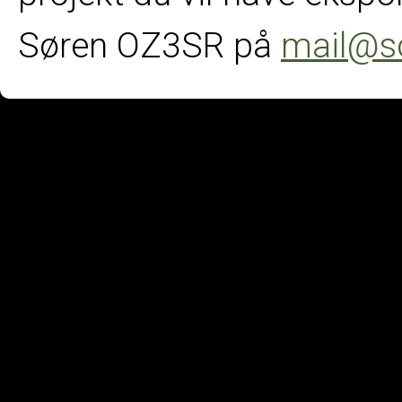
Søren OZ3SR på
mail@s