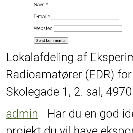
Navn
*
E-mail
*
Websted
Lokalafdeling af Eksper
Radioamatører (EDR) for 
Skolegade 1, 2. sal, 49
admin
- Har du en god ide 
projekt du vil have ekspo