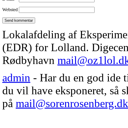
Websted
Lokalafdeling af Eksperim
(EDR) for Lolland. Digecent
Rødbyhavn
mail@oz1lol.d
admin
- Har du en god ide til
du vil have eksponeret, så
på
mail@sorenrosenberg.d