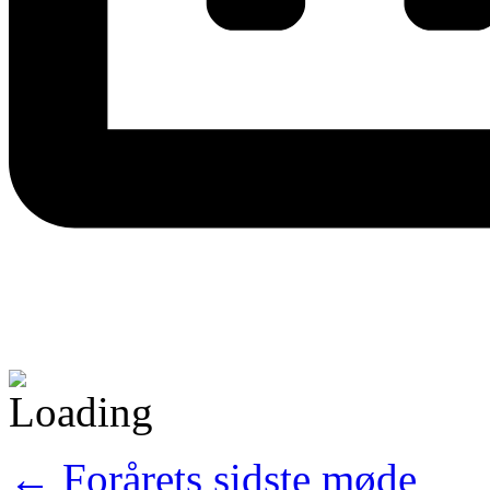
←
Forårets sidste møde