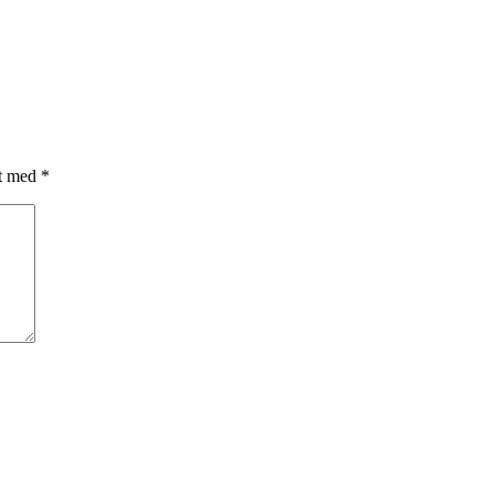
et med
*