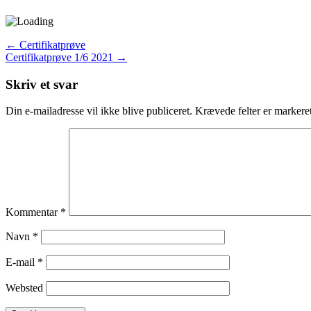
←
Certifikatprøve
Certifikatprøve 1/6 2021
→
Skriv et svar
Din e-mailadresse vil ikke blive publiceret.
Krævede felter er marker
Kommentar
*
Navn
*
E-mail
*
Websted