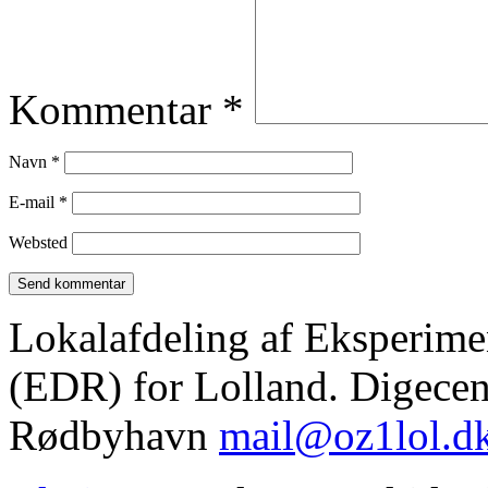
Kommentar
*
Navn
*
E-mail
*
Websted
Lokalafdeling af Eksperim
(EDR) for Lolland. Digecent
Rødbyhavn
mail@oz1lol.d