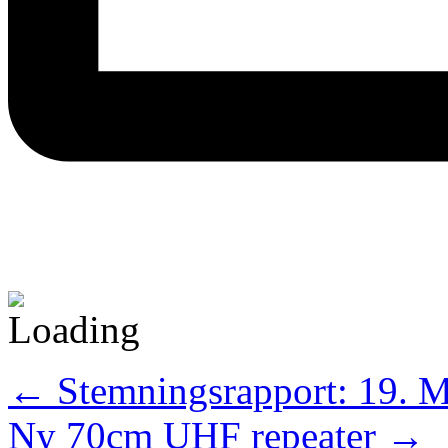
←
Stemningsrapport: 19. M
Ny 70cm UHF repeater
→