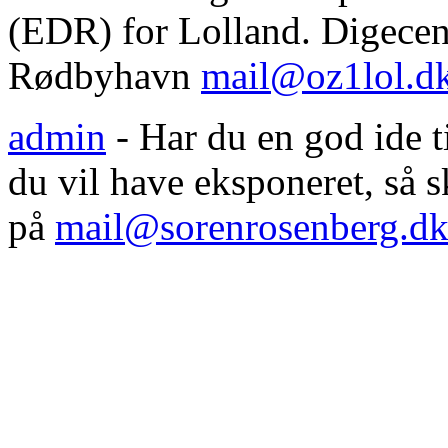
(EDR) for Lolland. Digecent
Rødbyhavn
mail@oz1lol.d
admin
- Har du en god ide til
du vil have eksponeret, så
på
mail@sorenrosenberg.d