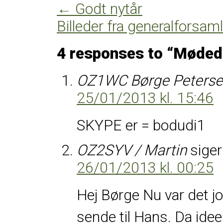
←
Godt nytår
Billeder fra generalforsaml
4 responses to “
Mødeda
OZ1WC Børge Peters
25/01/2013 kl. 15:46
SKYPE er = bodudi1
OZ2SYV / Martin
siger
26/01/2013 kl. 00:25
Hej Børge
Nu var det jo
sende til Hans.
Da idee