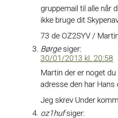
gruppemail til alle når 
ikke bruge dit Skypenavn
73 de OZ2SYV / Marti
Børge
siger:
30/01/2013 kl. 20:58
Martin der er noget du h
adresse den har Hans da
Jeg skrev
Under komm
oz1huf
siger: