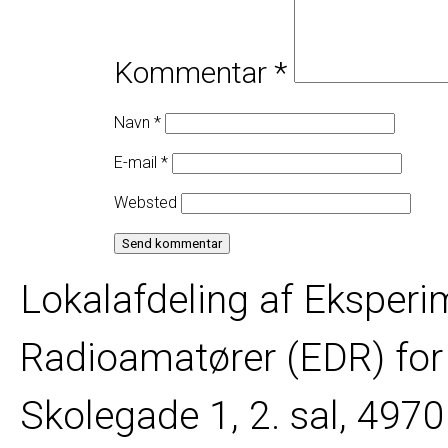
Kommentar
*
Navn
*
E-mail
*
Websted
Lokalafdeling af Eksper
Radioamatører (EDR) for 
Skolegade 1, 2. sal, 49