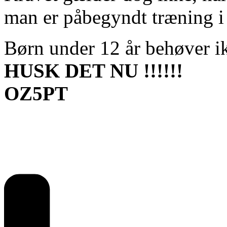
man er påbegyndt træning i 
Børn under 12 år behøver 
HUSK DET NU !!!!!!​
OZ5PT