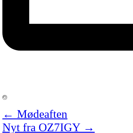
←
Mødeaften
Nyt fra OZ7IGY
→