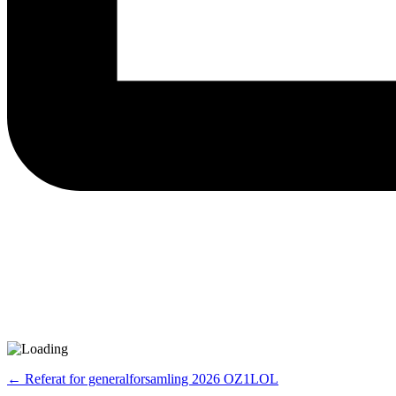
←
Referat for generalforsamling 2026 OZ1LOL